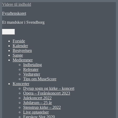
Videre til indhold
Fyraftenskoret
Et mandskor i Svendborg
Menu
Forside
Kalender
Bestyrelsen
Sange
Medlemmer
Indbetaling
Referater
Vedtægter
Tips om MuseScore
Koncerter
Dyrup sogn og kirke – koncert
Opera – Forårskoncert 2023
Julekoncert 2022
Jubilæum – 25 år
Stenstrup kirke – 2022
Live optagelser
Egeskov Slot 2020