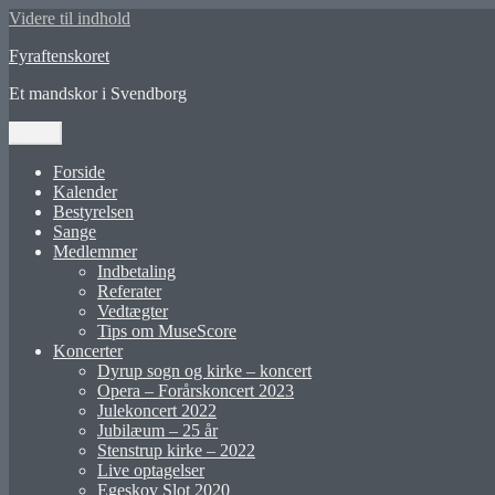
Videre til indhold
Fyraftenskoret
Et mandskor i Svendborg
Menu
Forside
Kalender
Bestyrelsen
Sange
Medlemmer
Indbetaling
Referater
Vedtægter
Tips om MuseScore
Koncerter
Dyrup sogn og kirke – koncert
Opera – Forårskoncert 2023
Julekoncert 2022
Jubilæum – 25 år
Stenstrup kirke – 2022
Live optagelser
Egeskov Slot 2020