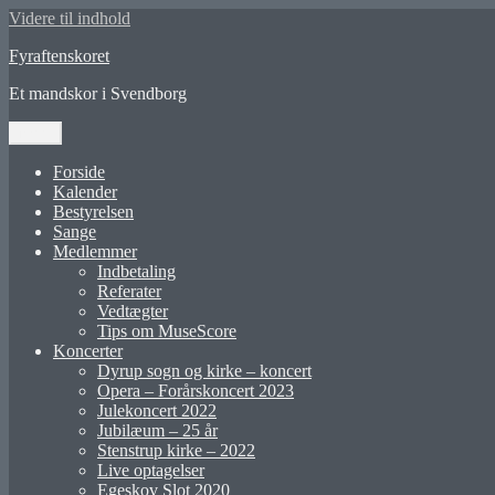
Videre til indhold
Fyraftenskoret
Et mandskor i Svendborg
Menu
Forside
Kalender
Bestyrelsen
Sange
Medlemmer
Indbetaling
Referater
Vedtægter
Tips om MuseScore
Koncerter
Dyrup sogn og kirke – koncert
Opera – Forårskoncert 2023
Julekoncert 2022
Jubilæum – 25 år
Stenstrup kirke – 2022
Live optagelser
Egeskov Slot 2020