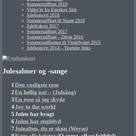
Sommerudflugt 2019
Video’er fra Egeskov Slot
Julekoncert 2018
Sommerudflugt til Skarø 2018
Julefrokost 2017
Sommerudflugt 2017
Sommerudflugt – Drejø 2016
Sommerudflugten til Vindebyøre 2015
Julekoncert 2014 – Youtube links
Julesalmer og -sange
1
Den yndigste rose
2
En hellig nat – (Julsång)
3
En rose så jeg skyde
4
Joy to the world
5
Julen har bragt
6
Julen har englelyd
7
Juleaften, du er skøn (Weyse)
8
Kom alle kristne
(O come, all ye faithful)