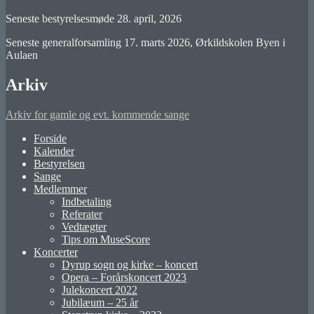
Seneste bestyrelsesmøde 28. april, 2026
Seneste generalforsamling 17. marts 2026, Ørkildskolen Byen i
Aulaen
Arkiv
Arkiv for gamle og evt. kommende sange
Forside
Kalender
Bestyrelsen
Sange
Medlemmer
Indbetaling
Referater
Vedtægter
Tips om MuseScore
Koncerter
Dyrup sogn og kirke – koncert
Opera – Forårskoncert 2023
Julekoncert 2022
Jubilæum – 25 år