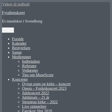
Videre til indhold
Fyraftenskoret
Et mandskor i Svendborg
Menu
Forside
Kalender
Bestyrelsen
Sange
Medlemmer
Indbetaling
Referater
Vedtægter
Tips om MuseScore
Koncerter
Dyrup sogn og kirke – koncert
Opera – Forårskoncert 2023
Julekoncert 2022
Jubilæum – 25 år
Stenstrup kirke – 2022
Live optagelser
Egeskov Slot 2020