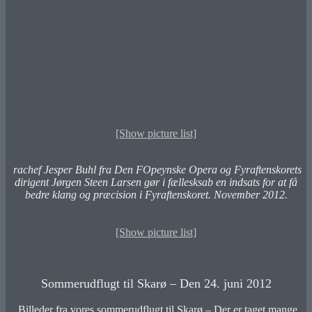
[Show picture list]
rachef Jesper Buhl fra Den F
Ope
ynske Opera og Fyraftenskorets
dirigent Jørgen Steen Larsen gør i fællesksab en indsats for at få
bedre klang og præcision i Fyraftenskoret. November 2012.
[Show picture list]
Sommerudflugt til Skarø – Den 24. juni 2012
Billeder fra vores sommerudflugt til Skarø – Der er taget mange