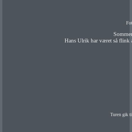
Fot
Sommeru
Hans Ulrik har været så flink a
Turen gik t