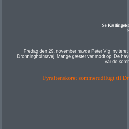
Se Kællingeko
K
Fredag den 29. november havde Peter Vig inviteret h
Dronningholmsvej. Mange gæster var mødt op. De havde
var de komm
Fyraftenskoret sommerudflugt til Dre