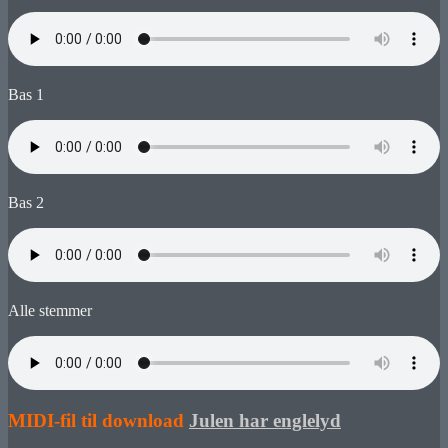
Bas 1
Bas 2
Alle stemmer
MIDI-fil til download
Julen har englelyd