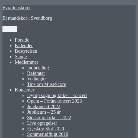
Videre
Fyraftenskoret
til
Et mandskor i Svendborg
indhold
Menu
Forside
Kalender
Bestyrelsen
Sange
Medlemmer
Indbetaling
Referater
Vedtægter
Tips om MuseScore
Koncerter
Dyrup sogn og kirke – koncert
Opera – Forårskoncert 2023
Julekoncert 2022
Jubilæum – 25 år
Stenstrup kirke – 2022
Live optagelser
Egeskov Slot 2020
Sommerudflugt 2019